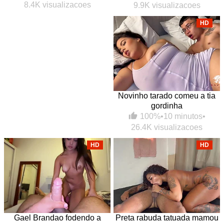
8.4K visualizacoes
9.9K visualizacoes
HD
Novinho tarado comeu a tia
gordinha
100%
•
10 minutos
•
26.4K visualizacoes
HD
HD
Gael Brandao fodendo a
Preta rabuda tatuada mamou